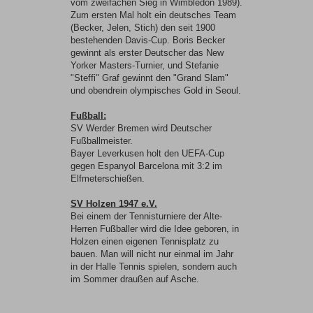
vom zweifachen Sieg in Wimbledon 1989).
Zum ersten Mal holt ein deutsches Team
(Becker, Jelen, Stich) den seit 1900
bestehenden Davis-Cup. Boris Becker
gewinnt als erster Deutscher das New
Yorker Masters-Turnier, und Stefanie
"Steffi" Graf gewinnt den "Grand Slam"
und obendrein olympisches Gold in Seoul.
Fußball:
SV Werder Bremen wird Deutscher
Fußballmeister.
Bayer Leverkusen holt den UEFA-Cup
gegen Espanyol Barcelona mit 3:2 im
Elfmeterschießen.
SV Holzen 1947 e.V.
Bei einem der Tennisturniere der Alte-
Herren Fußballer wird die Idee geboren, in
Holzen einen eigenen Tennisplatz zu
bauen. Man will nicht nur einmal im Jahr
in der Halle Tennis spielen, sondern auch
im Sommer draußen auf Asche.